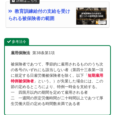
教育訓練給付の支給を受け
られる被保険者の範囲
参考法令
雇用保険法
 第38条第1項
被保険者であつて、季節的に雇用されるもののうち次
の各号のいずれにも該当しない者（第四十三条第一項
に規定する日雇労働被保険者を除く。以下「
短期雇用
特例被保険者
」という。）が失業した場合には、この
節の定めるところにより、特例一時金を支給する。
一　四箇月以内の期間を定めて雇用される者
二　一週間の所定労働時間が二十時間以上であつて厚
生労働大臣の定める時間数未満である者