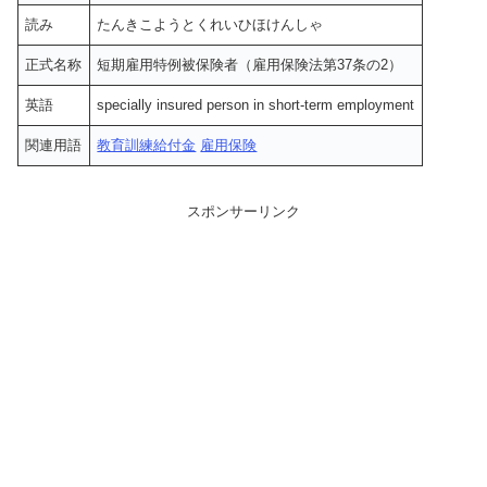
読み
たんきこようとくれいひほけんしゃ
正式名称
短期雇用特例被保険者（雇用保険法第37条の2）
英語
specially insured person in short-term employment
関連用語
教育訓練給付金
雇用保険
スポンサーリンク