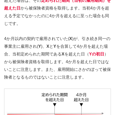
超えた場合は、その
定められた期間（当初の雇用期間）を
超えた日
から被保険者資格を取得します。当初4か月を超
える予定でなかったのに4か月を超えるに至った場合も同
じです。
4か月以内の契約で雇用されていた(
X
)が、引き続き同一の
事業主に雇用され(
Y
)、
X
と
Y
を合算して4か月を超えた場
合、当初定められた期間である
X
を超えた日（
Yの初日
）
から被保険者資格を取得します。4か月を超えた日ではな
いことに注意します。また、雇用開始にさかのぼって被保
険者となるものではないことに注意します。