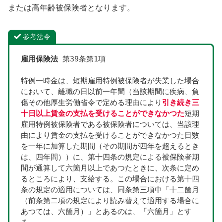
または高年齢被保険者となります。
参考法令
雇用保険法
 第39条第1項
特例一時金は、短期雇用特例被保険者が失業した場合
において、離職の日以前一年間（当該期間に疾病、負
傷その他厚生労働省令で定める理由により
引き続き三
十日以上賃金の支払を受けることができなかつた
短期
雇用特例被保険者である被保険者については、当該理
由により賃金の支払を受けることができなかつた日数
を一年に加算した期間（その期間が四年を超えるとき
は、四年間））に、第十四条の規定による被保険者期
間が通算して六箇月以上であつたときに、次条に定め
るところにより、支給する。この場合における第十四
条の規定の適用については、同条第三項中「十二箇月
（前条第二項の規定により読み替えて適用する場合に
あつては、六箇月）」とあるのは、「六箇月」とす