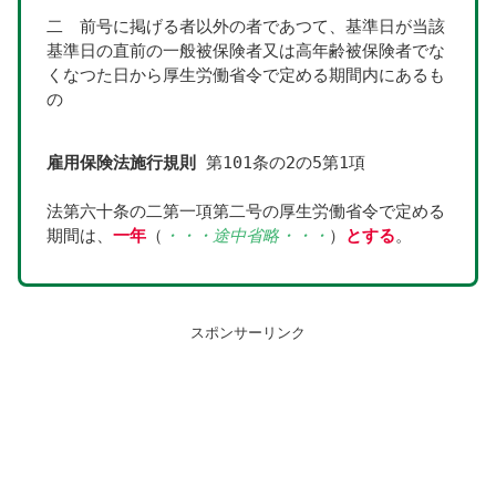
二　前号に掲げる者以外の者であつて、基準日が当該
基準日の直前の一般被保険者又は高年齢被保険者でな
くなつた日から厚生労働省令で定める期間内にあるも
の
雇用保険法施行規則
 第101条の2の5第1項
法第六十条の二第一項第二号の厚生労働省令で定める
期間は、
一年
（
・・・途中省略・・・
）
とする
。
スポンサーリンク