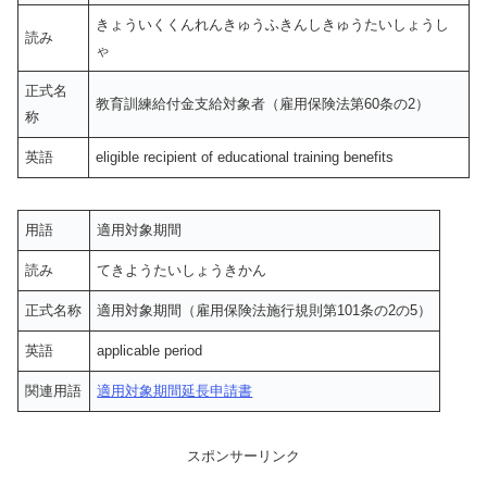
きょういくくんれんきゅうふきんしきゅうたいしょうし
読み
ゃ
正式名
教育訓練給付金支給対象者（雇用保険法第60条の2）
称
英語
eligible recipient of educational training benefits
用語
適用対象期間
読み
てきようたいしょうきかん
正式名称
適用対象期間（雇用保険法施行規則第101条の2の5）
英語
applicable period
関連用語
適用対象期間延長申請書
スポンサーリンク