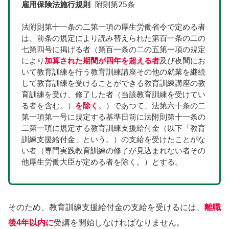
雇用保険法施行規則
 附則第25条
法附則第十一条の二第一項の厚生労働省令で定める者
は、前条の規定により読み替えられた第百一条の二の
七第四号に掲げる者（第百一条の二の五第一項の規定
により
加算された期間が四年を超える者
及び夜間にお
いて教育訓練を行う教育訓練講座その他の就業を継続
して教育訓練を受けることができる教育訓練講座の教
育訓練を受け、修了した者（当該教育訓練を受けてい
る者を含む。）
を除く
。）であつて、法第六十条の二
第一項第一号に規定する基準日前に法附則第十一条の
二第一項に規定する教育訓練支援給付金（以下「教育
訓練支援給付金」という。）の支給を受けたことがな
い者（専門実践教育訓練の修了が見込まれない者その
他厚生労働大臣が定める者を除く。）とする。
そのため、教育訓練支援給付金の支給を受けるには、
離職
後4年以内に
受講を開始しなければなりません。