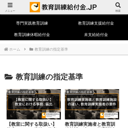
教育訓練給付制度総合ポータルサイト
メニュー
一般教育訓練
特定一般教育訓練
検索
専門実践教育訓練
教育訓練支援給付金
教育訓練休暇給付金
未支給給付金
ホーム
教育訓練の指定基準
教育訓練の指定基準
教育訓練の指定基準
教育訓練の指定基準
【教室に関する取扱い】
教育訓練実施者と教育訓