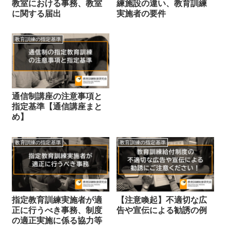
教室における事務、教室
練施設の違い、教育訓練
に関する届出
実施者の要件
教育訓練の指定基準
通信制講座の注意事項と
指定基準【通信講座まと
め】
教育訓練の指定基準
教育訓練の指定基準
指定教育訓練実施者が適
【注意喚起】不適切な広
正に行うべき事務、制度
告や宣伝による勧誘の例
の適正実施に係る協力等