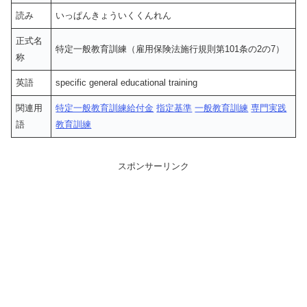
読み
いっぱんきょういくくんれん
正式名
特定一般教育訓練（雇用保険法施行規則第101条の2の7）
称
英語
specific general educational training
関連用
特定一般教育訓練給付金
指定基準
一般教育訓練
専門実践
語
教育訓練
スポンサーリンク