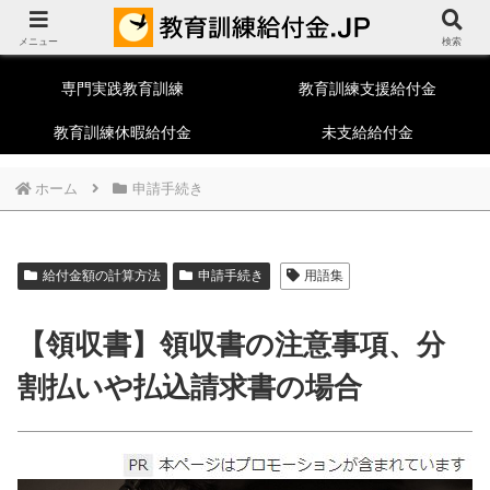
教育訓練給付制度総合ポータルサイト
メニュー
一般教育訓練
特定一般教育訓練
検索
専門実践教育訓練
教育訓練支援給付金
教育訓練休暇給付金
未支給給付金
ホーム
申請手続き
給付金額の計算方法
申請手続き
用語集
【領収書】領収書の注意事項、分
割払いや払込請求書の場合