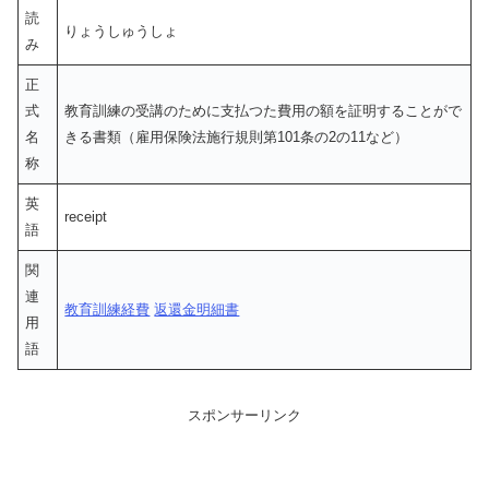
読
りょうしゅうしょ
み
正
式
教育訓練の受講のために支払つた費用の額を証明することがで
名
きる書類（雇用保険法施行規則第101条の2の11など）
称
英
receipt
語
関
連
教育訓練経費
返還金明細書
用
語
スポンサーリンク