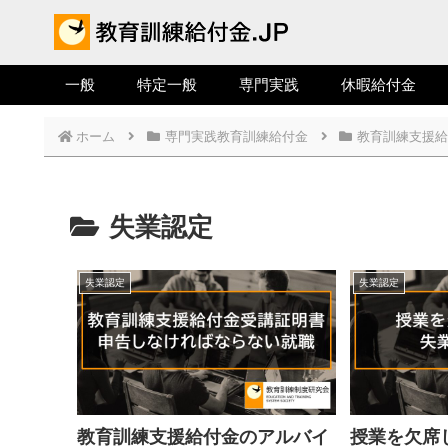
一般
特定一般
専門実践
休暇給付金
ホーム
専門実践教育訓練給付金
教育訓練支援給
失業認定
失業認定
失業認定
教育訓練支援給付金のアルバイ
授業を欠席