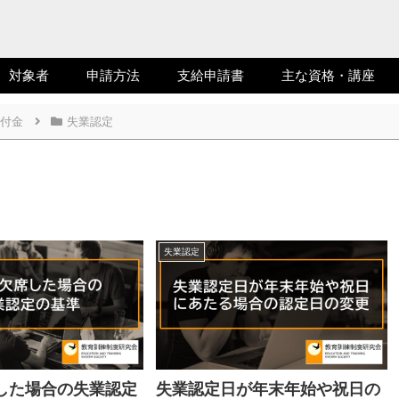
対象者
申請方法
支給申請書
主な資格・講座
付金
失業認定
失業認定
した場合の失業認定
失業認定日が年末年始や祝日の