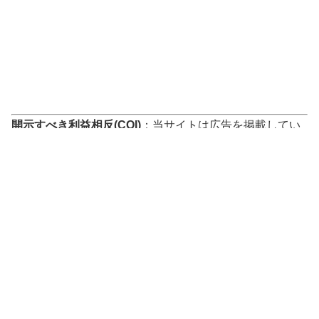
開示すべき利益相反(COI)
：当サイトは広告を掲載してい
ますが、記事の内容は広告主の影響を受けず、独立した調
査研究に基づき中立に作成されています。詳細は[
プライ
バシーポリシー
]をご覧ください。
The authors have no conflicts of interest directly relevant to
the content of this article.