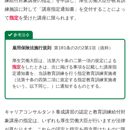
練給付対象講座の指定」を申請し、厚生労働大臣が教育訓
練施設に対して「講座指定通知書」を交付することによっ
て
指定
を受けた講座に限られます。
参考法令
雇用保険法施行規則
 第101条の2の2第1項（抜粋）
厚生労働大臣は、法第六十条の二第一項の規定による
指定
をしたときは、次に掲げる事項を記載した講座指
定通知書を、当該教育訓練を行う指定教育訓練実施者
（法第十条の四第二項に規定する指定教育訓練実施者
をいう。以下同じ。）に通知するものとする。
キャリアコンサルタント養成講習の認定と教育訓練給付対
象講座の指定は、いずれも厚生労働大臣が行いますが法律
が異なります。これらの認定と指定を両方受けたものに限