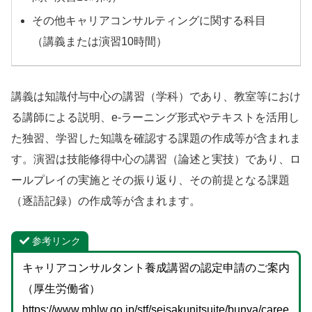
その他キャリアコンサルティングに関する科目
（講義または演習10時間）
講義は知識付与中心の講習（学科）であり、教室等におけ
る講師による説明、e-ラーニング形式やテキストを活用し
た独習、学習した知識を確認する課題の作成等が含まれま
す。演習は技能修得中心の講習（論述と実技）であり、ロ
ールプレイの実施とその振り返り、その前提となる課題
（逐語記録）の作成等が含まれます。
参考リンク
キャリアコンサルタント養成講習の認定申請のご案内
（厚生労働省）
https://www.mhlw.go.jp/stf/seisakunitsuite/bunya/caree