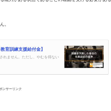
ん。
【教育訓練支援給付金】
されません。ただし、やむを得ない
ポンサーリンク