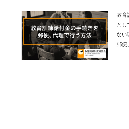
教育
とし
ない
郵便