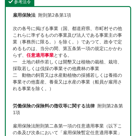
参考法令
雇用保険法
 附則第2条第1項
次の各号に掲げる事業（国、都道府県、市町村その他
これらに準ずるものの事業及び法人である事業主の事
業（事務所に限る。）を除く。）であつて、政令で定
めるものは、当分の間、第五条第一項の規定にかかわ
らず、
任意適用事業
とする。
一　土地の耕作若しくは開墾又は植物の栽植、栽培、
採取若しくは伐採の事業その他農林の事業
二　動物の飼育又は水産動植物の採捕若しくは養殖の
事業その他畜産、養蚕又は水産の事業（船員が雇用さ
れる事業を除く。）
労働保険の保険料の徴収等に関する法律
 附則第2条第
1項
雇用保険法附則第二条第一項の任意適用事業（以下こ
の条及び次条において「雇用保険暫定任意適用事業」