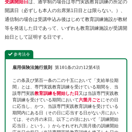
受講開始日
は、通学制の場合は専門実践教育訓練の所定の
開講日（必ずしも本人の出席第1日目とは限らない。）、
通信制の場合は受講申込み後はじめて教育訓練施設が教材
等を発送した日であって、いずれも教育訓練施設が受講開
始日として証明する日です。
参考法令
雇用保険法施行規則
 第101条の2の12第4項
この条及び第百一条の二の十五において「支給単位期
間」とは、専門実践教育訓練を受けている期間を、当
該専門実践
教育訓練を開始した日
又は当該専門実践教
育訓練を受けている期間において
六箇月ごと
にその日
に応当し、かつ、当該専門実践教育訓練を受けている
期間内にある日（その日に応当する日がない月におい
ては、その月の末日。以下この項において「訓練開始
応当日」という。）からそれぞれ六箇月後の訓練開始