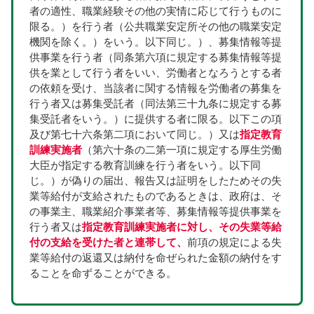
者の適性、職業経験その他の実情に応じて行うものに
限る。）を行う者（公共職業安定所その他の職業安定
機関を除く。）をいう。以下同じ。）、募集情報等提
供事業を行う者（同条第六項に規定する募集情報等提
供を業として行う者をいい、労働者となろうとする者
の依頼を受け、当該者に関する情報を労働者の募集を
行う者又は募集受託者（同法第三十九条に規定する募
集受託者をいう。）に提供する者に限る。以下この項
及び第七十六条第二項において同じ。）又は
指定教育
訓練実施者
（第六十条の二第一項に規定する厚生労働
大臣が指定する教育訓練を行う者をいう。以下同
じ。）が偽りの届出、報告又は証明をしたためその失
業等給付が支給されたものであるときは、政府は、そ
の事業主、職業紹介事業者等、募集情報等提供事業を
行う者又は
指定教育訓練実施者に対し、その失業等給
付の支給を受けた者と連帯して、
前項の規定による失
業等給付の返還又は納付を命ぜられた金額の納付をす
ることを命ずることができる。