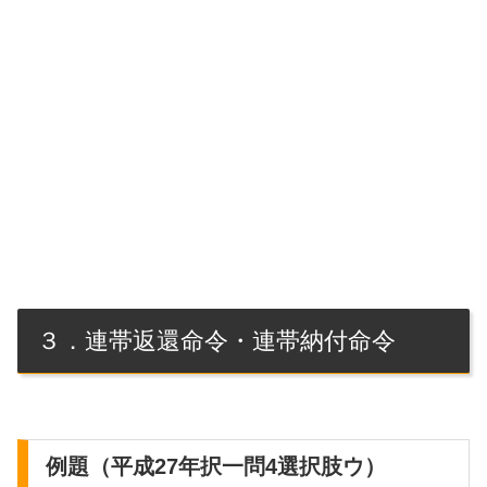
３．連帯返還命令・連帯納付命令
例題（平成27年択一問4選択肢ウ）