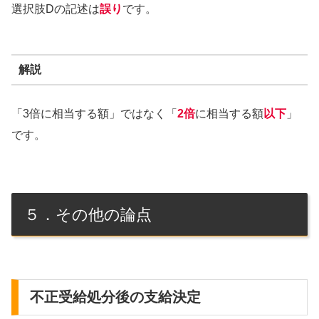
選択肢Dの記述は
誤り
です。
解説
「3倍に相当する額」ではなく「
2倍
に相当する額
以下
」
です。
５．その他の論点
不正受給処分後の支給決定